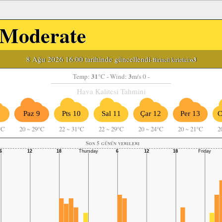
Moderate
8 Ağu 2026 16:00 tarihinde güncellendi
-Birincil kirletici:
o3
31
3
Temp:
°C
- Wind:
m/s 0 -
Hava Kalitesi Tahmini
8
Paz 9
Pts 10
Sal 11
Çar 12
Per 13
C
°C
20
~
29°C
22
~
31°C
22
~
29°C
20
~
24°C
20
~
21°C
2
Son 5 günün verileri