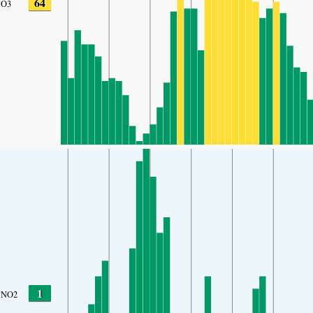
64
O3
1
NO2