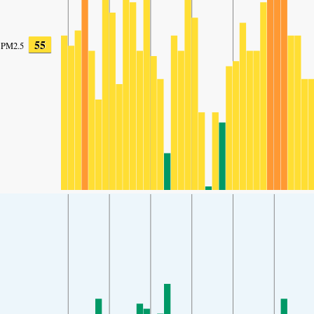
55
PM2.5