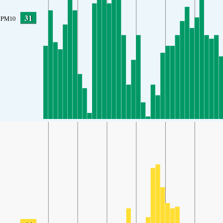
31
PM10