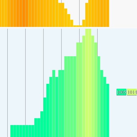
1005
1014