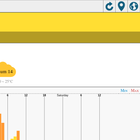
um 14
0
~
25°C
Min
Max