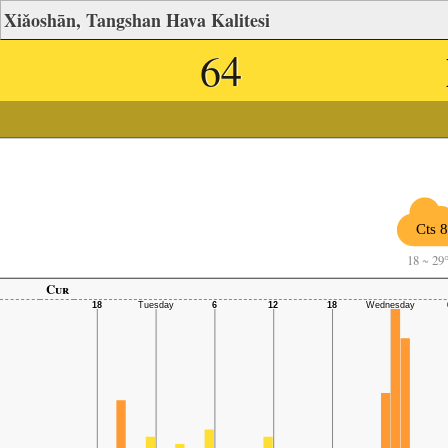
Xiǎoshān, Tangshan Hava Kalitesi
64
Cts 
18
~
29
Cur