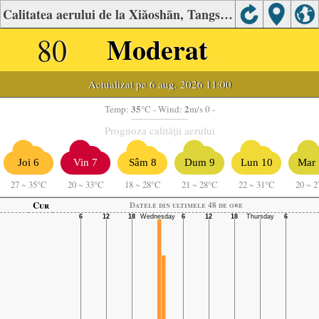
Calitatea aerului de la Xiǎoshān, Tangshan
80
Moderat
Actualizat pe 6 aug. 2026 11:00
35
2
Temp:
°C
- Wind:
m/s 0 -
Prognoza calității aerului
Joi 6
Vin 7
Sâm 8
Dum 9
Lun 10
Mar 
27
~
35°C
20
~
33°C
18
~
28°C
21
~
28°C
22
~
31°C
20
~
2
Cur
Datele din ultimele 48 de ore