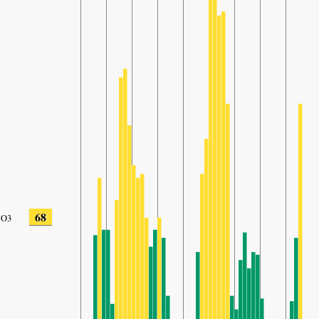
68
O3