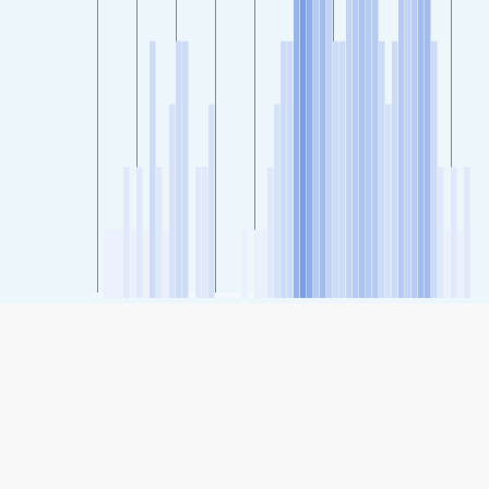
SHARE
Share: Indice della qualità dell'aria di Xiǎoshān, Tangshan
61
(Moderato)