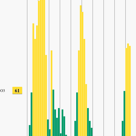
61
O3