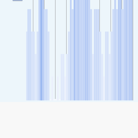
SHARE
Share: Індекс якості повітря Commodities Bureau, Tangshan
64
(Moderate)