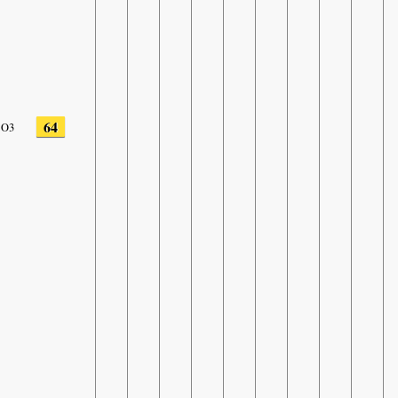
64
O3