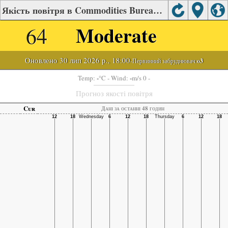
Якість повітря в Commodities Bureau, Tangshan
64
Moderate
Оновлено 30 лип 2026 р., 18:00
-Первинний забруднювач:
o3
-
-
Temp:
°C
- Wind:
m/s 0 -
Прогноз якості повітря
Cur
Дані за останні 48 годин