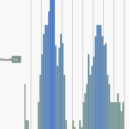
66
Humidity