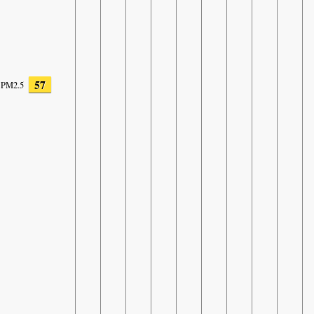
57
PM2.5