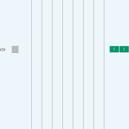
-
5
5
CO