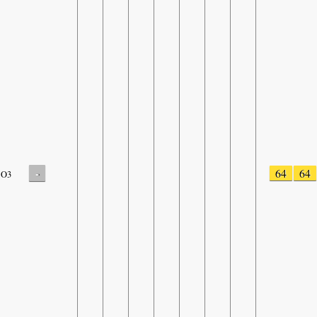
-
64
64
O3