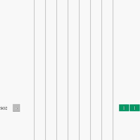
-
1
1
SO2