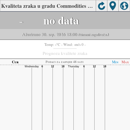
Kvaliteta zraka u gradu Commodities Bureau, Tangshan
-
no data
Ažurirano 30. srp. 2026 18:00
-Primarni zagađivač:
o3
-
-
Temp:
°C
- Wind:
m/s 0 -
Prognoza kvalitete zraka
Cur
Min
Max
Podaci za zadnjih 48 sati