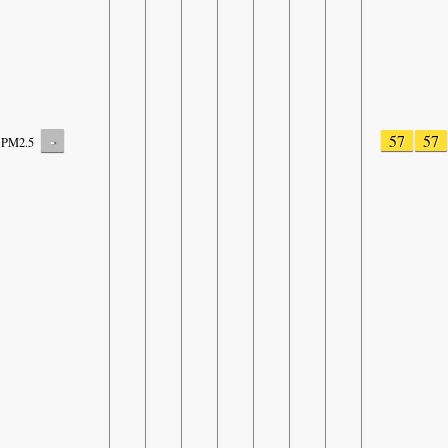
-
57
57
PM2.5