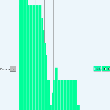
-
1003
1010
Pressure