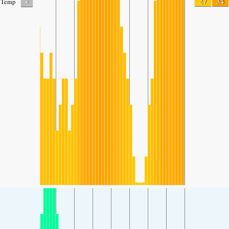
-
27
34
Temp