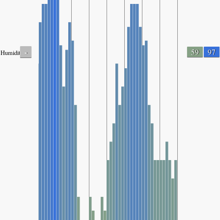
-
59
97
Humidity