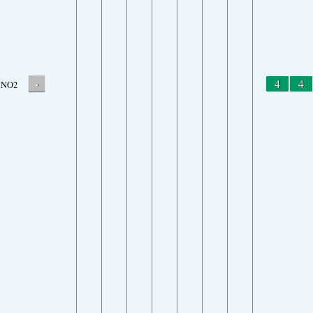
-
4
4
NO2