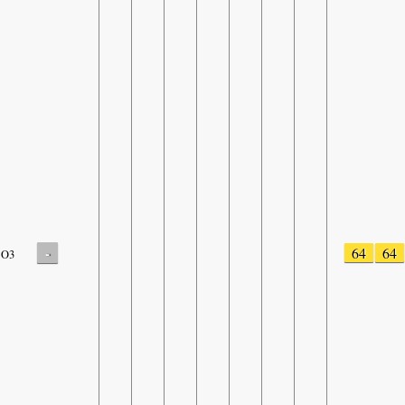
-
64
64
O3