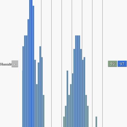
-
59
97
Humidity