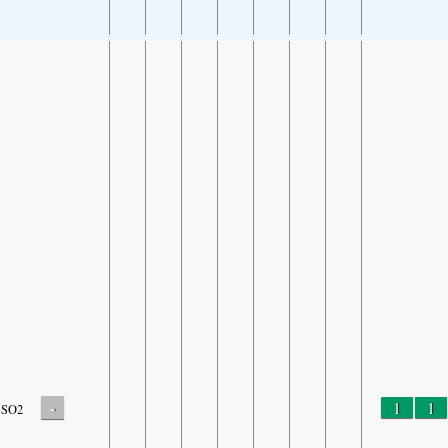
-
1
1
SO2