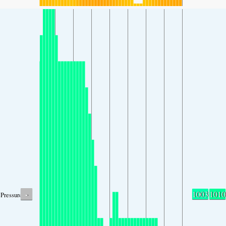
-
1003
1010
Pressure