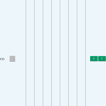
-
5
5
CO