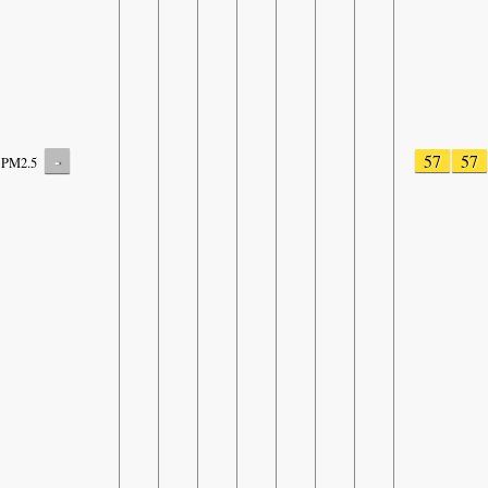
-
57
57
PM2.5