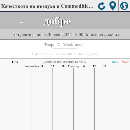
Качеството на въздуха в Commodities Bureau, Tangshan
-
добре
Актуализирано на 30 юли 2026 18:00
-Основен замърсител:
o3
-
-
Temp:
°C
- Wind:
m/s 0 -
Прогноза за качеството на въздуха
Cur
Min
Max
Данни за последните 48 часа