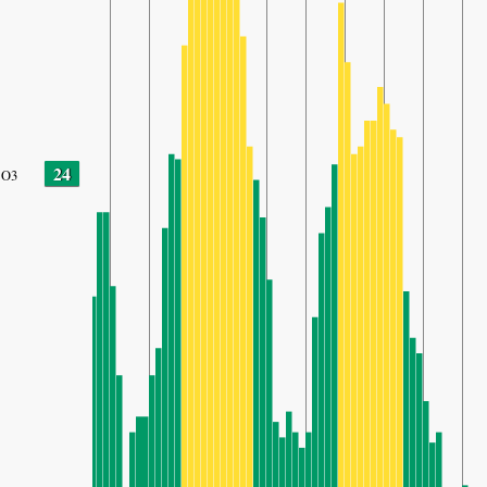
24
O3