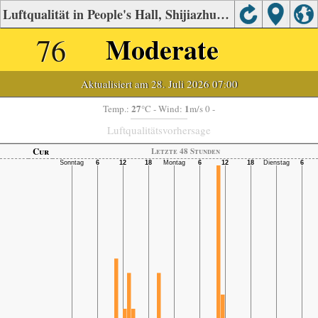
Luftqualität in People's Hall, Shijiazhuang
76
Moderate
Aktualisiert am 28. Juli 2026 07:00
27
1
Temp.:
°C
- Wind:
m/s 0 -
Luftqualitätsvorhersage
Cur
Letzte 48 Stunden