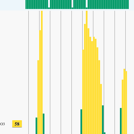
58
O3