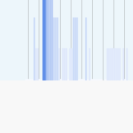
SHARE
分享: 石家庄市人民会堂空气质量指数
72
(良)