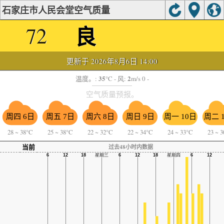
石家庄市人民会堂空气质量
良
72
更新于 2026年8月6日 14:00
35
2
温度。:
°C
- 风:
m/s 0 -
空气质量预报。
周四 6日
周五 7日
周六 8日
周日 9日
周一 10日
周二 
28
~
38°C
25
~
38°C
22
~
32°C
22
~
34°C
24
~
33°C
23
~
3
当前
过去48小时内数据