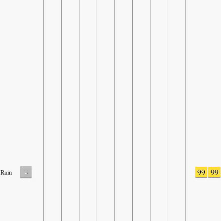
-
99
99
Rain