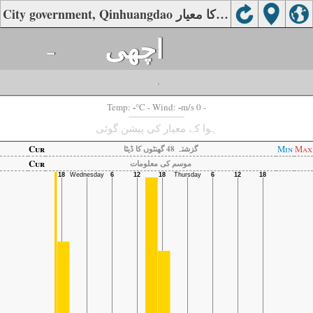
City government, Qinhuangdao کی ہوا کا معیار
-
اچھی
-
-
-
Temp:
°C
- Wind:
m/s 0 -
ہوا کے معیار کی پیشن گوئی
Cur
Min
Max
گزشتہ 48 گھنٹوں کا ڈیٹا
Cur
موسم کی معلومات