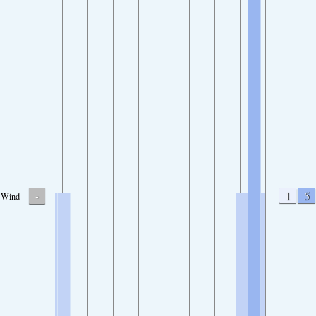
-
1
5
Wind