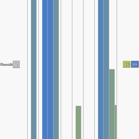
-
38
88
Humidity