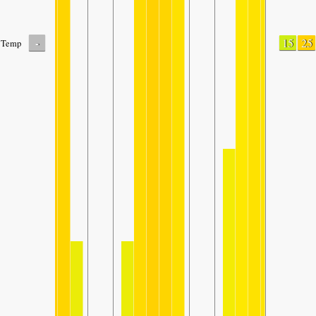
-
15
25
Temp