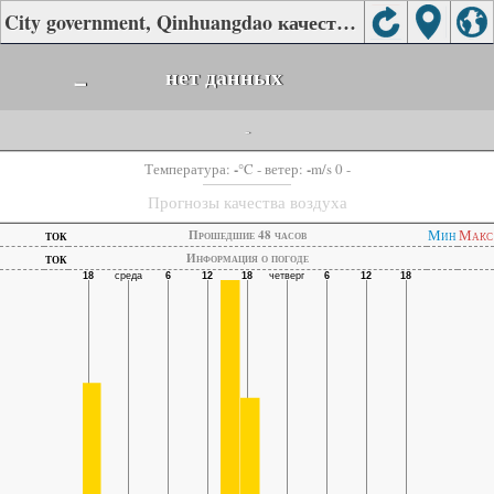
City government, Qinhuangdao качества воздуха.
-
нет данных
-
-
-
Температура:
°C
- ветер:
m/s 0 -
Прогнозы качества воздуха
ток
Мин
Макс
Прошедшие 48 часов
ток
Информация о погоде