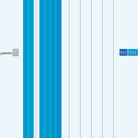
-
985
991
давление