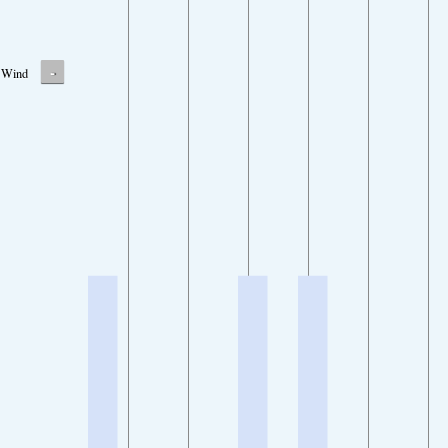
-
Wind