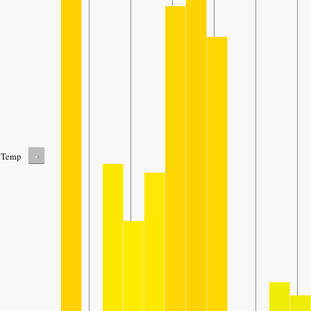
-
Temp