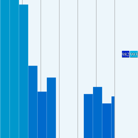
982
993