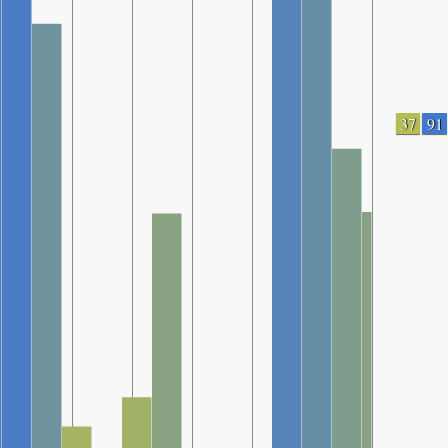
37
91