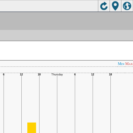
Min
Max