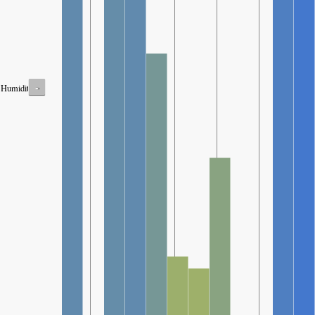
-
Humidity