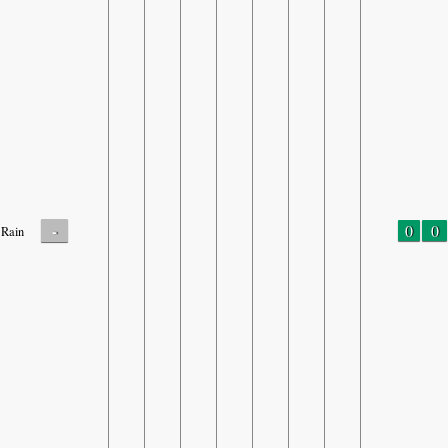
-
0
0
Rain