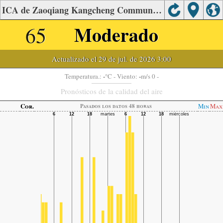
ICA de Zaoqiang Kangcheng Community, Hengshui.
65
Moderado
Actualizado el 29 de jul. de 2026 3:00
-
-
Temperatura.:
°C
- Viento:
m/s 0 -
Pronósticos de la calidad del aire
Cor.
Min
Max
Pasados ​​los datos 48 horas