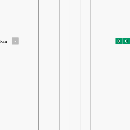
-
0
0
Rain