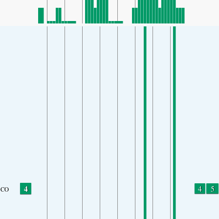
4
4
5
CO