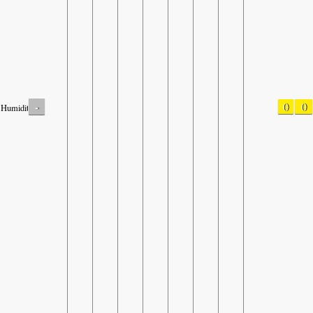
-
0
0
Humidity