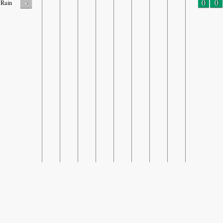
-
0
0
Rain
SHARE
Share: مؤشر جودة الهواء في Zaoqiang Kangcheng
(معتدل)
78
Community, Hengshui.