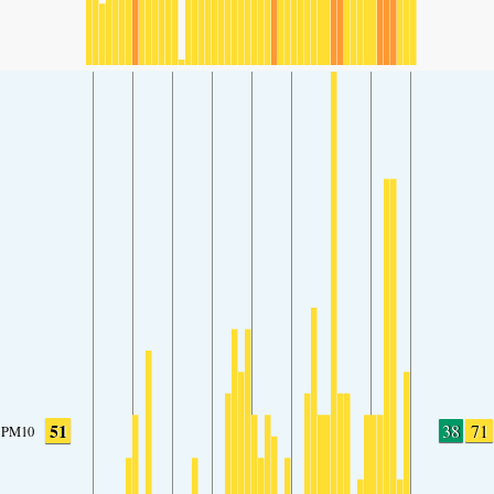
51
38
71
PM10