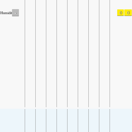
-
0
0
Humidity