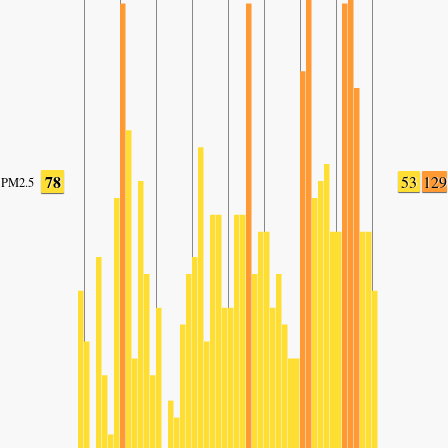
78
53
129
PM2.5