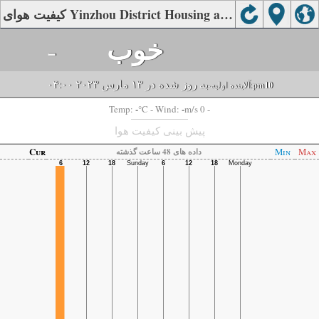
کیفیت هوای Yinzhou District Housing and Construction Bureau, Hengshui
-
خوب
به روز شده در ۱۳ مارس ۲۰۲۳ ۰۴:۰۰
-آلاینده اولیه:
pm10
-
-
Temp:
°C
- Wind:
m/s 0 -
پیش بینی کیفیت هوا
Cur
Min
Max
داده های 48 ساعت گذشته