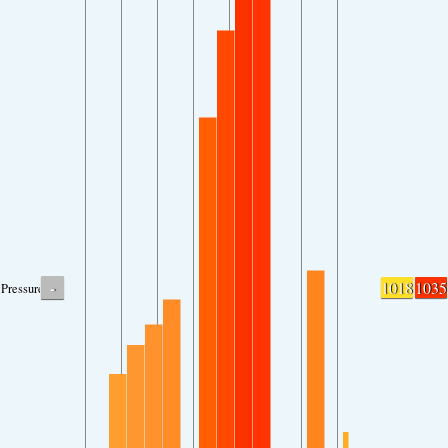
-
1018
1035
Pressure