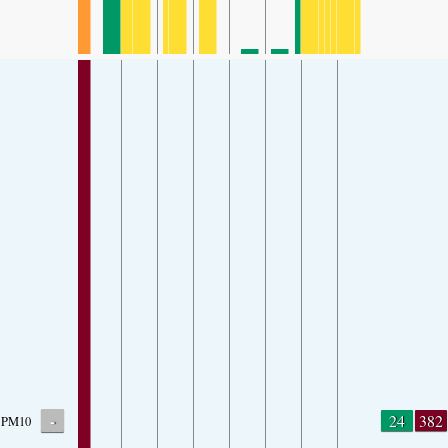
-
24
382
PM10