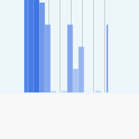
SHARE
Share: شاخص کیفیت هوای Yinzhou District Housing and
Construction Bureau, Hengshui
-
(خوب)