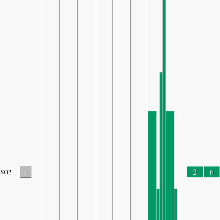
-
2
6
SO2