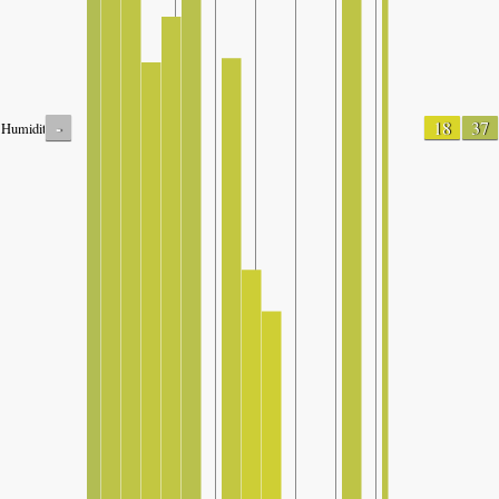
-
18
37
Humidity