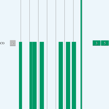
-
3
5
CO