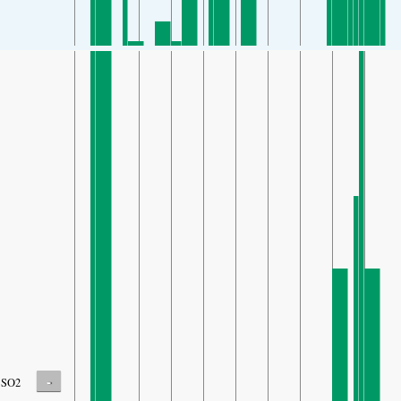
-
SO2