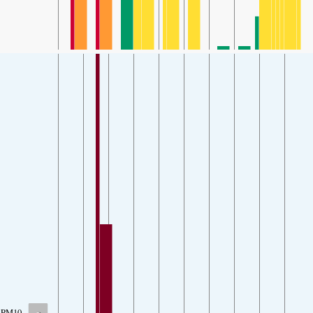
-
PM10