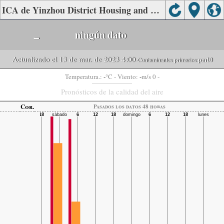
ICA de Yinzhou District Housing and Construction Bureau, Hengshui.
-
ningún dato
Actualizado el 13 de mar. de 2023 4:00
-Contaminantes primarios:
pm10
-
-
Temperatura.:
°C
- Viento:
m/s 0 -
Pronósticos de la calidad del aire
Cor.
Pasados ​​los datos 48 horas