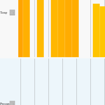
-
Temp
-
Pressure