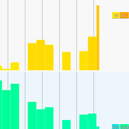
20
34
997
1008