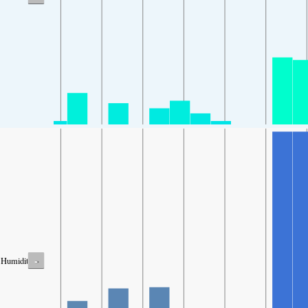
-
Humidity