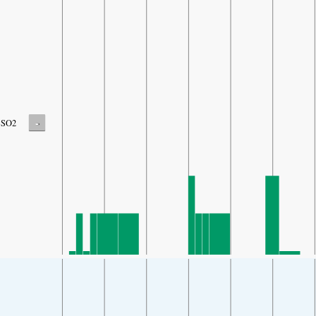
-
SO2