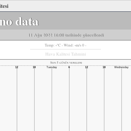
tesi
no data
11 Ağu 2022 16:00 tarihinde güncellendi
-
-
Temp:
°C
- Wind:
m/s 0 -
Hava Kalitesi Tahmini
Son 5 günün verileri