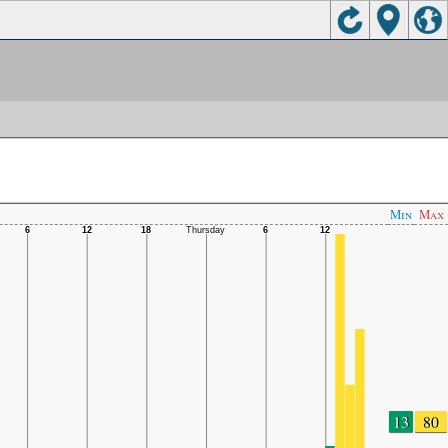
Min
Max
13
80