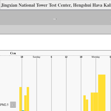
Jingxian National Tower Test Center, Hengshui Hava Kali
-
Cur
-
PM2.5