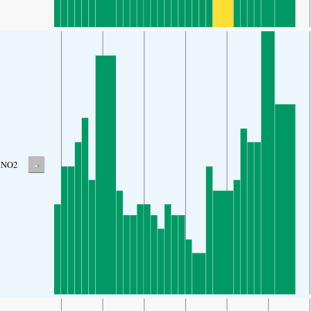
-
NO2