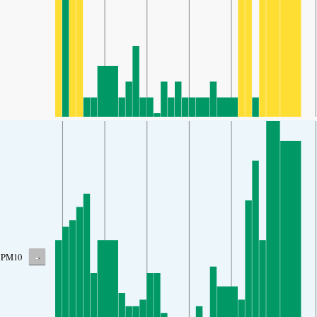
-
PM10