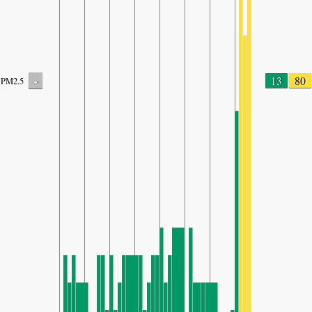
-
13
80
PM2.5