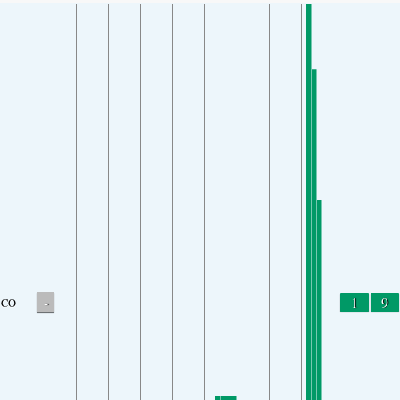
-
1
9
CO