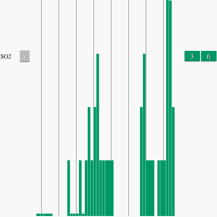
-
3
6
SO2