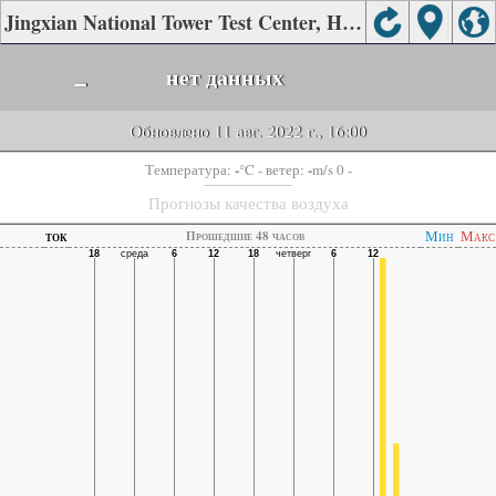
Jingxian National Tower Test Center, Hengshui качества воздуха.
-
нет данных
Обновлено 11 авг. 2022 г., 16:00
-
-
Температура:
°C
- ветер:
m/s 0 -
Прогнозы качества воздуха
ток
Мин
Макс
Прошедшие 48 часов