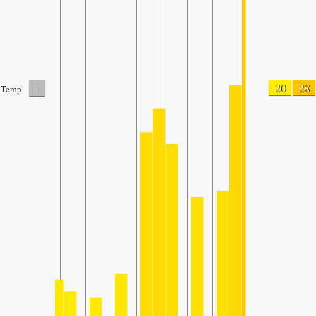
-
20
28
Temp