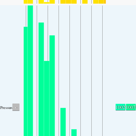
-
1002
1007
Pressure