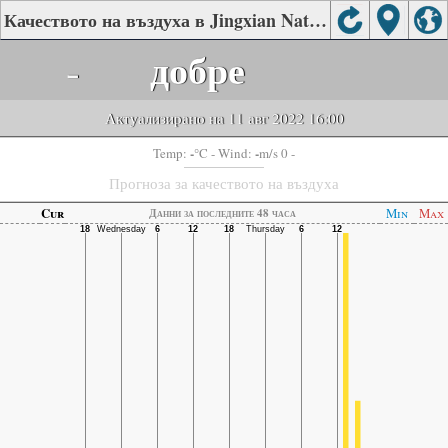
Качеството на въздуха в Jingxian National Tower Test Center, Hengshui
-
добре
Актуализирано на 11 авг 2022 16:00
-
-
Temp:
°C
- Wind:
m/s 0 -
Прогноза за качеството на въздуха
Cur
Min
Max
Данни за последните 48 часа