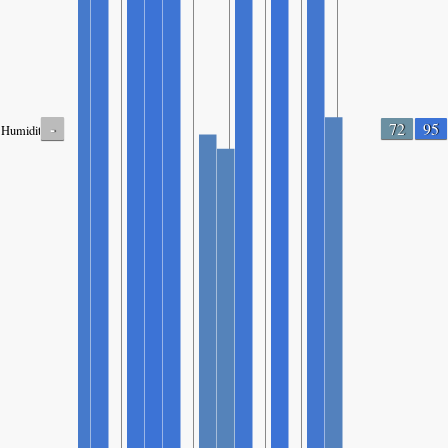
-
72
95
Humidity