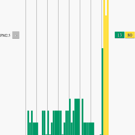
-
13
80
PM2.5