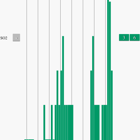
-
3
6
SO2