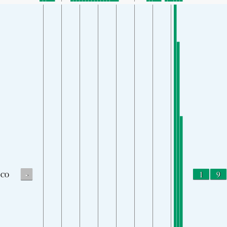
-
1
9
CO