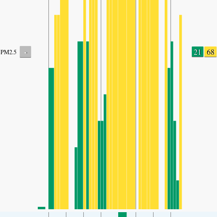
-
21
68
PM2.5