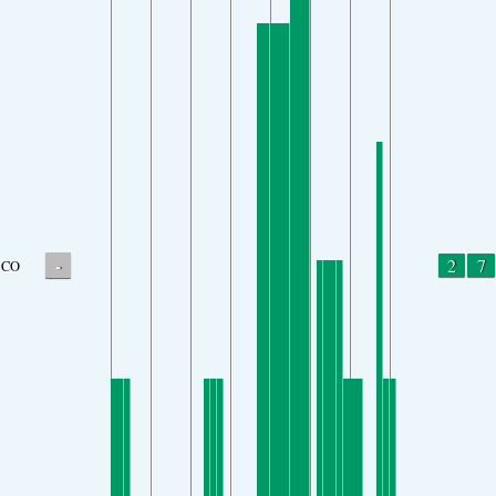
-
2
7
CO