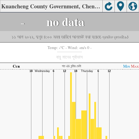
Kuancheng County Government, Chengde-এর বাতাসের গুণমান
-
no data
১১ আগ ২০২২, দুপুর ৪:০০ সময় তারিখে আপডেট করা হয়েছে
-প্রাথমিক দূষণকারী:
o3
-
-
Temp:
°C
- Wind:
m/s 0 -
বায়ু মানের পূর্বাভাস
Cur
Min
Max
গত 48 ঘন্টার ডেটা