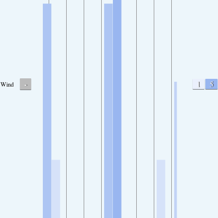
-
1
5
Wind