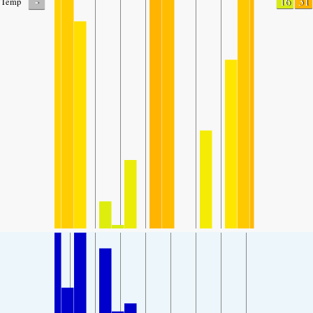
-
16
31
Temp