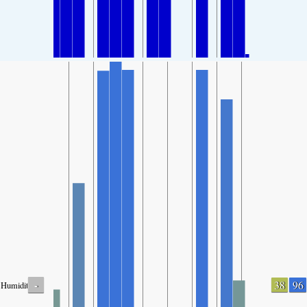
-
38
96
Humidity