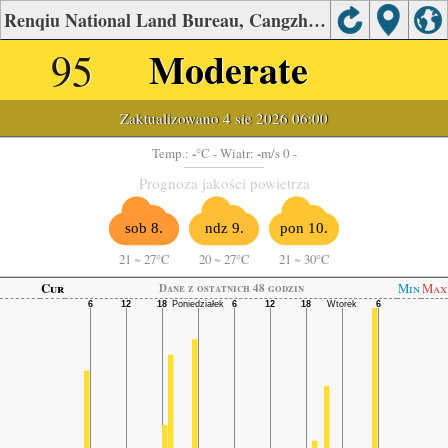
Renqiu National Land Bureau, Cangzhou Jakość powietrza.
95
Moderate
Zaktualizowano 4 sie 2026 06:00
-
-
Temp.:
°C
- Wiatr:
m/s 0 -
Prognoza jakości powietrza
sob 8.
ndz 9.
pon 10.
21
~
27°C
20
~
27°C
21
~
30°C
Cur
Min
Max
Dane z ostatnich 48 godzin