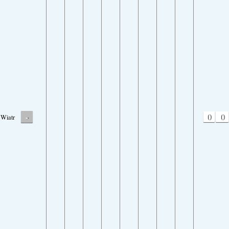
-
0
0
Wiatr