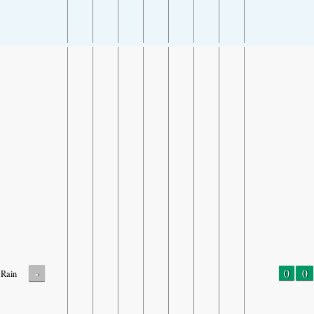
-
0
0
Rain