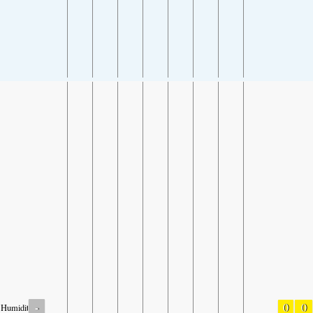
-
0
0
Humidity