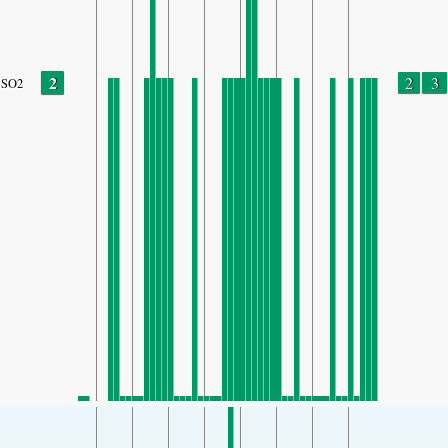
2
2
3
SO2