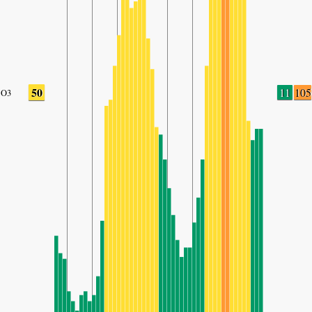
50
11
105
O3