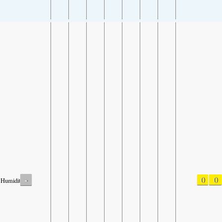
-
0
0
Humidity