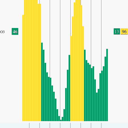
46
13
96
O3