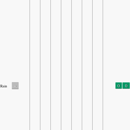
-
0
0
Rain