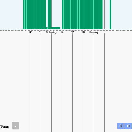
-
0
0
Temp