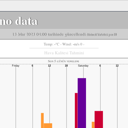
no data
13 Mar 2023 04:00 tarihinde güncellendi
-Birincil kirletici:
pm10
-
-
Temp:
°C
- Wind:
m/s 0 -
Hava Kalitesi Tahmini
Son 5 günün verileri