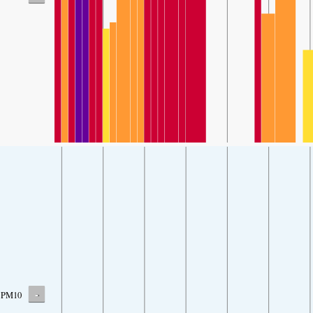
-
PM10