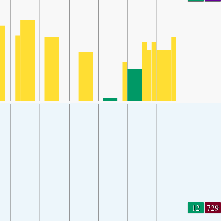
12
729