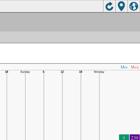
Min
Max
9
239