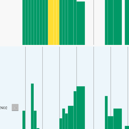
-
NO2