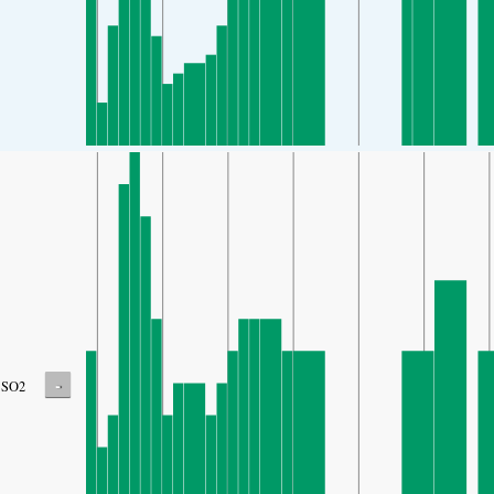
-
SO2