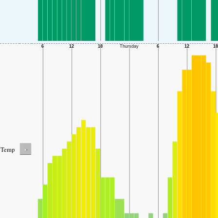
-
Temp