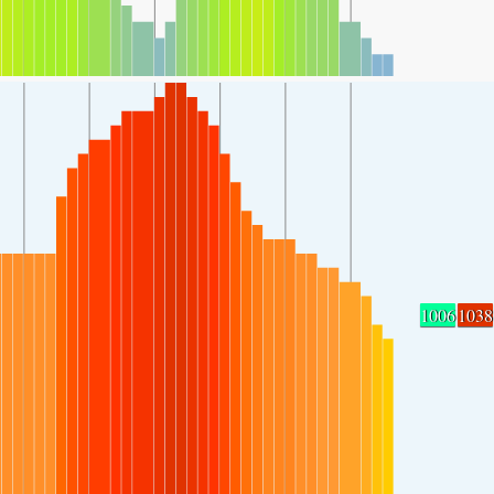
1006
1038