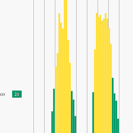
21
O3