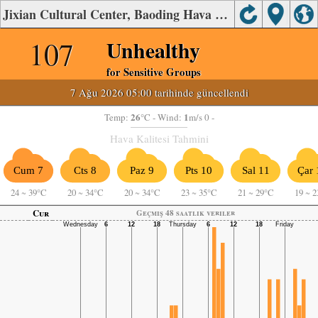
Jixian Cultural Center, Baoding Hava Kalitesi
107
Unhealthy
for Sensitive Groups
7 Ağu 2026 05:00 tarihinde güncellendi
26
1
Temp:
°C
- Wind:
m/s 0 -
Hava Kalitesi Tahmini
Cum 7
Cts 8
Paz 9
Pts 10
Sal 11
Çar 
24
~
39°C
20
~
34°C
20
~
34°C
23
~
35°C
21
~
29°C
19
~
2
Cur
Geçmiş 48 saatlik veriler