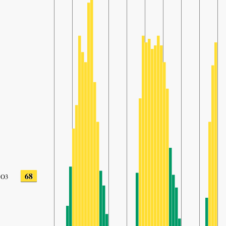
68
O3