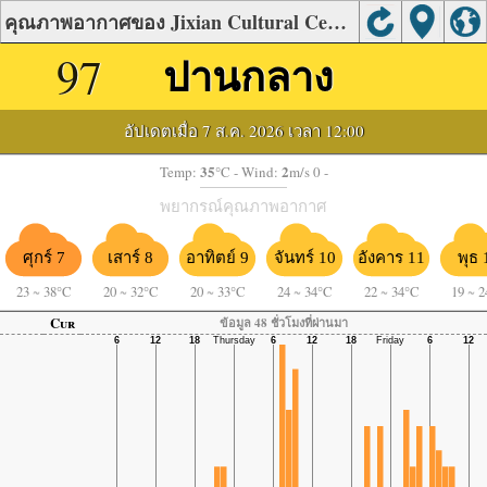
คุณภาพอากาศของ Jixian Cultural Center, Baoding
97
ปานกลาง
อัปเดตเมื่อ 7 ส.ค. 2026 เวลา 12:00
35
2
Temp:
°C
- Wind:
m/s 0 -
พยากรณ์คุณภาพอากาศ
ศุกร์ 7
เสาร์ 8
อาทิตย์ 9
จันทร์ 10
อังคาร 11
พุธ 
23
~
38°C
20
~
32°C
20
~
33°C
24
~
34°C
22
~
34°C
19
~
2
Cur
ข้อมูล 48 ชั่วโมงที่ผ่านมา