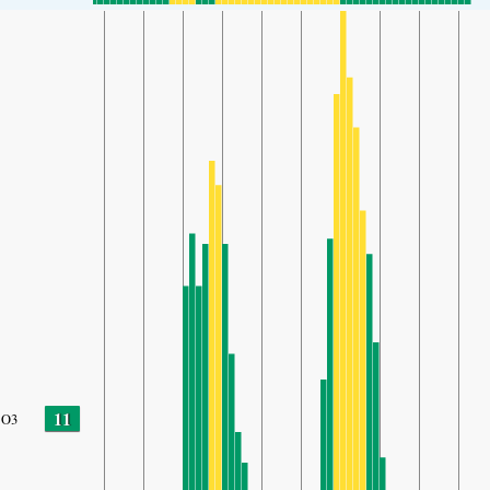
11
O3