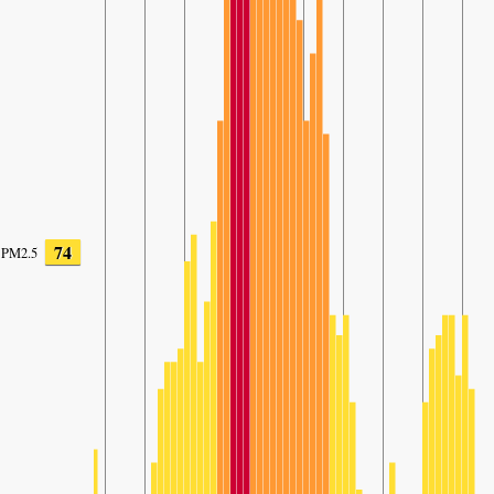
74
PM2.5