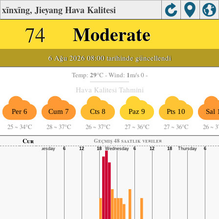
xīnxīng, Jieyang Hava Kalitesi
74
Moderate
6 Ağu 2026 08:00 tarihinde güncellendi
29
1
Temp:
°C
- Wind:
m/s 0 -
Hava Kalitesi Tahmini
Per 6
Cum 7
Cts 8
Paz 9
Pts 10
Sal 
25
~
34°C
28
~
37°C
26
~
37°C
27
~
36°C
27
~
36°C
26
~
3
Cur
Geçmiş 48 saatlik veriler