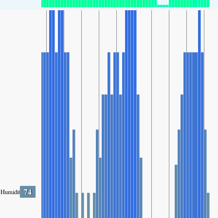
74
Humidity