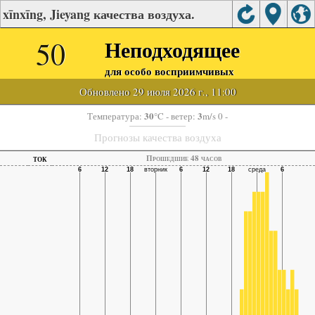
xīnxīng, Jieyang качества воздуха.
50
Неподходящее
для особо восприимчивых
Обновлено 29 июля 2026 г., 11:00
30
3
Температура:
°C
- ветер:
m/s 0 -
Прогнозы качества воздуха
ток
Прошедшие 48 часов