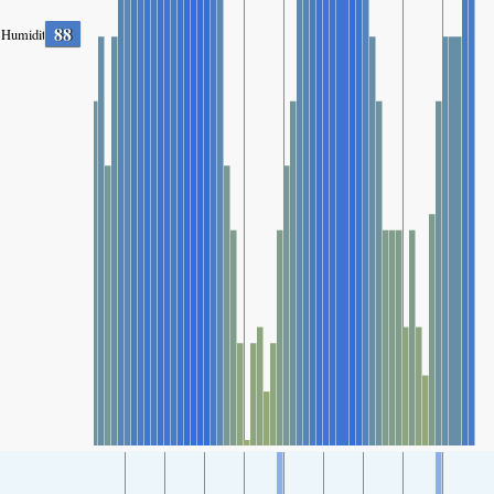
88
Humidity