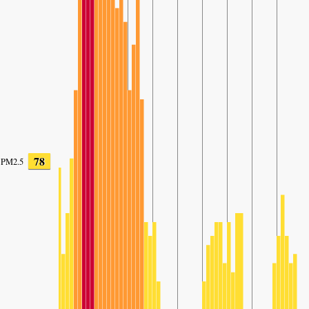
78
PM2.5