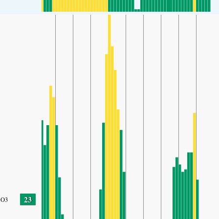
23
O3