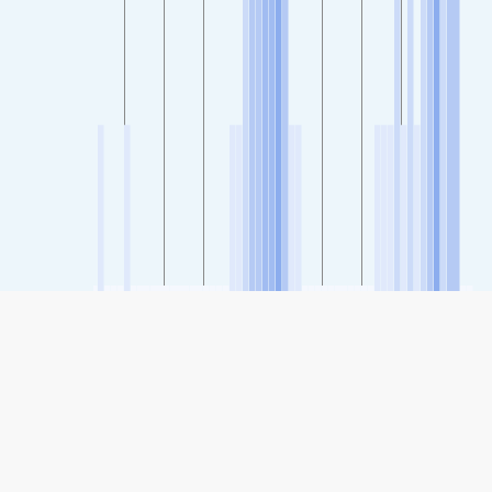
SHARE
Share: De luchtkwaliteitsindex van xīnxīng, Jieyang
78
(Matig)