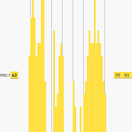
63
55
91
PM2.5