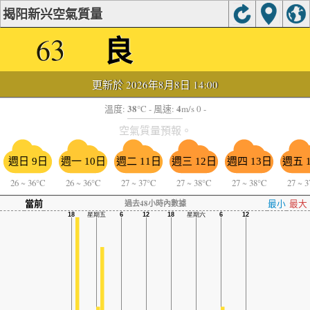
揭阳新兴空氣質量
良
63
更新於 2026年8月8日 14:00
38
4
溫度:
°C
- 風速:
m/s 0 -
空氣質量預報。
週日 9日
週一 10日
週二 11日
週三 12日
週四 13日
週五 
26
~
36°C
26
~
36°C
27
~
37°C
27
~
38°C
27
~
38°C
27
~
3
當前
最小
最大
過去48小時內數據