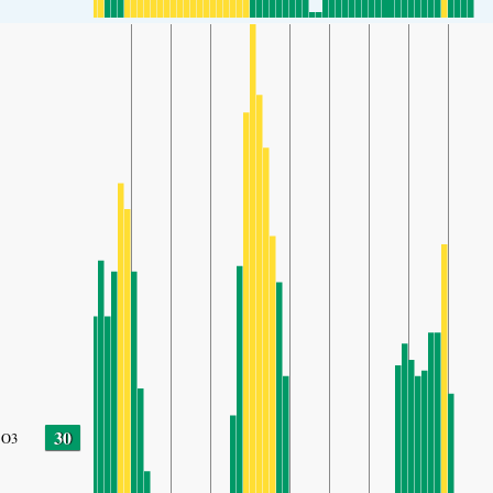
30
O3