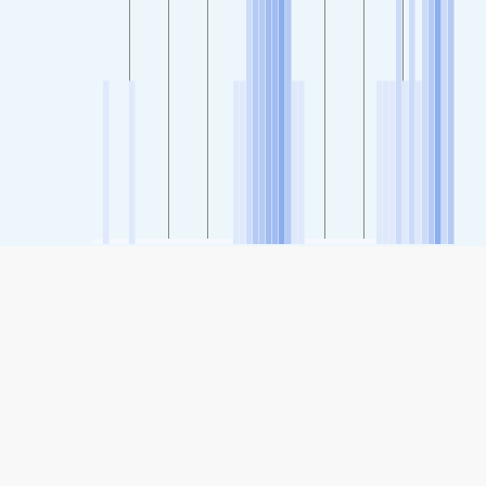
SHARE
76
Share: شاخص کیفیت هوای xīnxīng, Jieyang
(در حد متوسط)