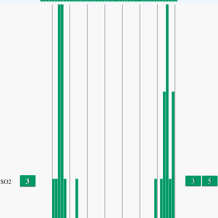
3
3
5
SO2