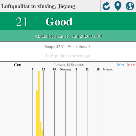
Luftqualität in xīnxīng, Jieyang
21
Good
Aktualisiert am 15. Juli 2026 01:00
27
3
Temp.:
°C
- Wind:
m/s 0 -
Luftqualitätsvorhersage
Cur
Min
Max
Letzte 48 Stunden