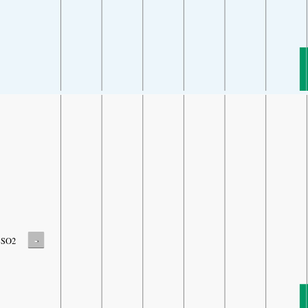
-
SO2