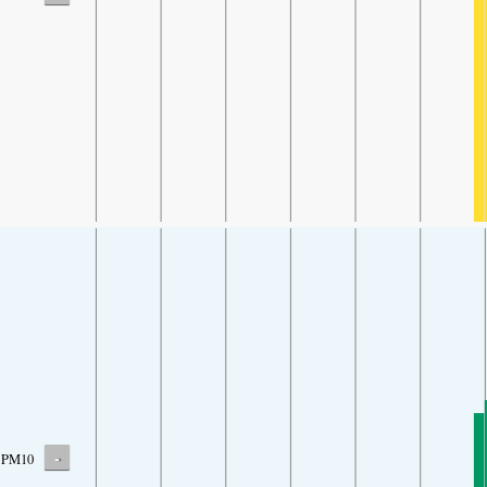
-
PM10