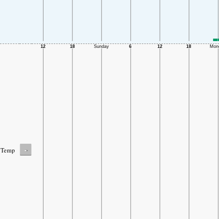
-
Temp