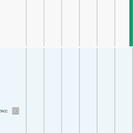
-
NO2