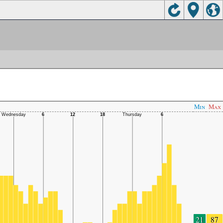
Min
Max
21
87