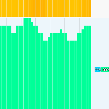
996
1009