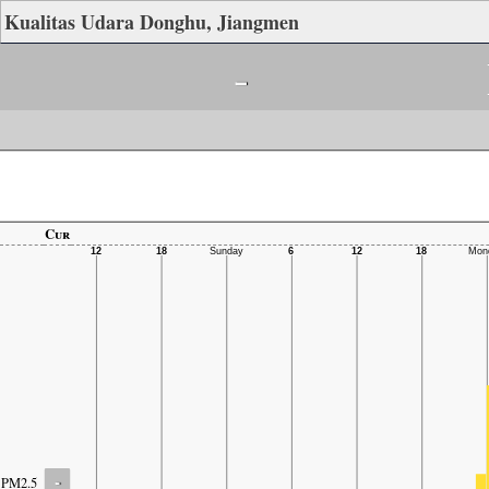
Kualitas Udara Donghu, Jiangmen
-
Cur
-
PM2.5