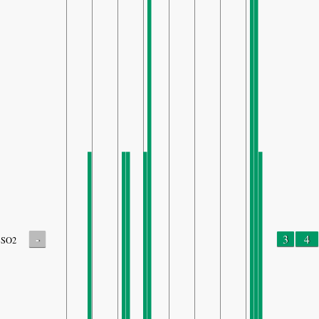
-
3
4
SO2