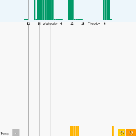
-
27
35
Temp