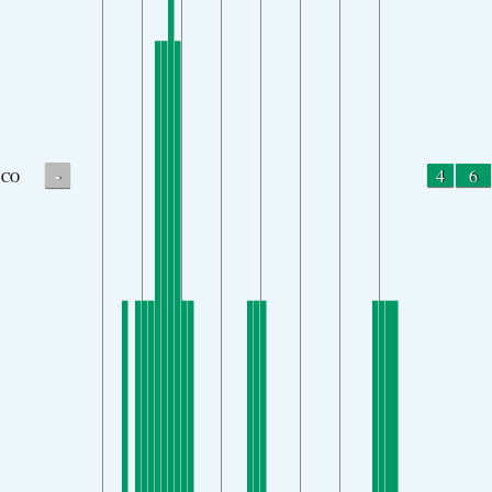
-
4
6
CO