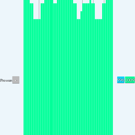
-
996
1009
Pressure