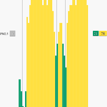
-
21
78
PM2.5