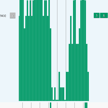
-
3
8
NO2