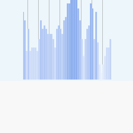
SHARE
Share: Indeks kvalitete zraka grada Donghu, Jiangmen
-
(no data)