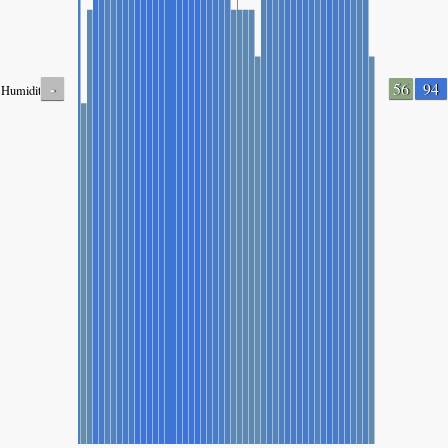
-
56
94
Humidity