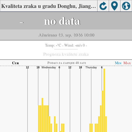
Kvaliteta zraka u gradu Donghu, Jiangmen
-
no data
Ažurirano 23. srp. 2026 10:00
-
-
Temp:
°C
- Wind:
m/s 0 -
Prognoza kvalitete zraka
Cur
Min
Max
Podaci za zadnjih 48 sati