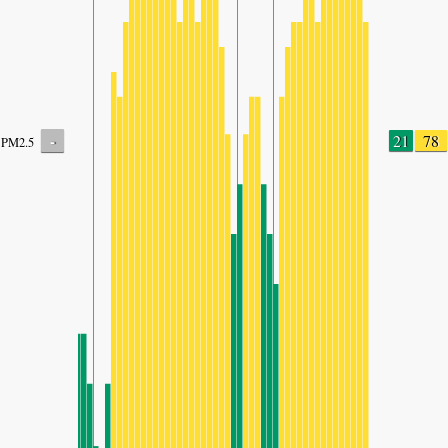
-
21
78
PM2.5