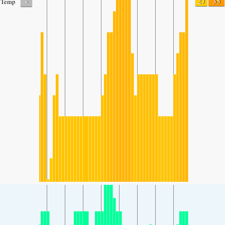
-
27
35
Temp