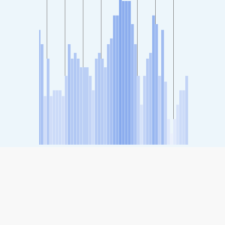
SHARE
Share: Indeks kvaliteta zraka kompanije Donghu, Jiangmen
-
(no data)