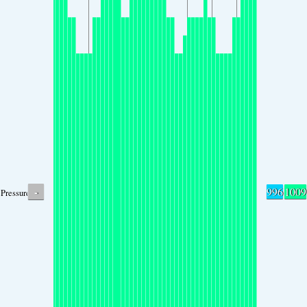
-
996
1009
Pressure