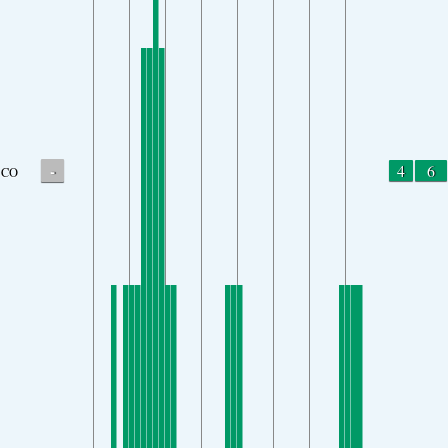
-
4
6
CO