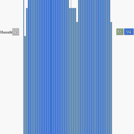
-
56
94
Humidity