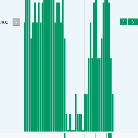
-
3
8
NO2