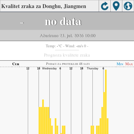
Kvalitet zraka za Donghu, Jiangmen
-
no data
Ažurirano 23. jul. 2026 10:00
-
-
Temp:
°C
- Wind:
m/s 0 -
Prognoza kvalitete zraka
Cur
Min
Max
Podaci za proteklih 48 sati