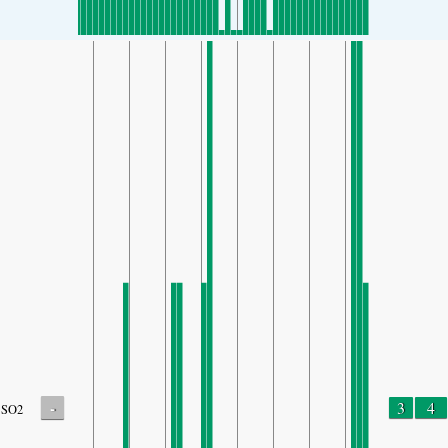
-
3
4
SO2