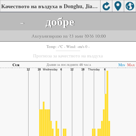
Качеството на въздуха в Donghu, Jiangmen
-
добре
Актуализирано на 23 юли 2026 10:00
-
-
Temp:
°C
- Wind:
m/s 0 -
Прогноза за качеството на въздуха
Cur
Min
Max
Данни за последните 48 часа