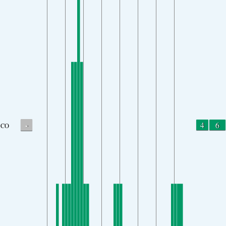
-
4
6
CO