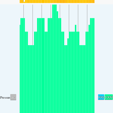
-
996
1009
Pressure