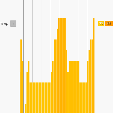
-
27
35
Temp