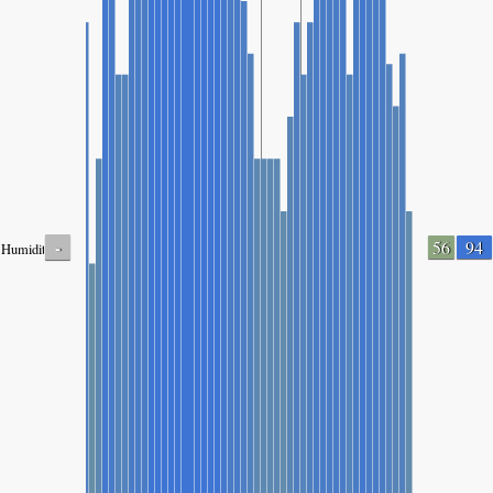
-
56
94
Humidity