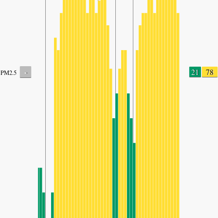
-
21
78
PM2.5