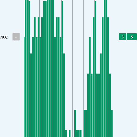
-
3
8
NO2