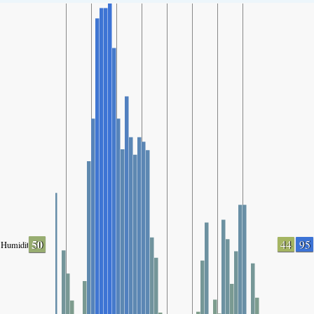
50
44
95
Humidity