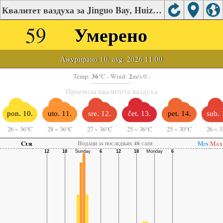
Квалитет ваздуха за Jinguo Bay, Huizhou
59
Умерено
Ажурирано 10. avg. 2026 11:00
36
2
Temp:
°C
- Wind:
m/s 0 -
Прогноза квалитета ваздуха
pon. 10.
uto. 11.
sre. 12.
čet. 13.
pet. 14.
sub. 
26
~
36°C
28
~
36°C
27
~
36°C
25
~
36°C
25
~
30°C
26
~
3
Cur
Min
Max
Подаци за последњих 48 сати