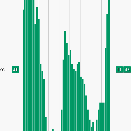
41
11
45
O3