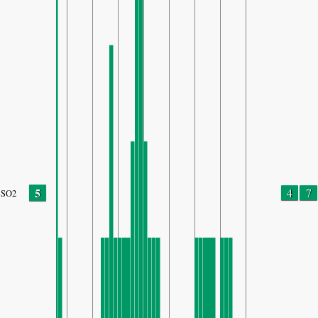
5
4
7
SO2