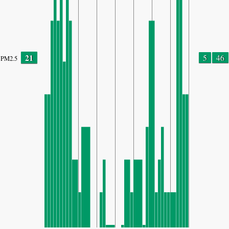
21
5
46
PM2.5