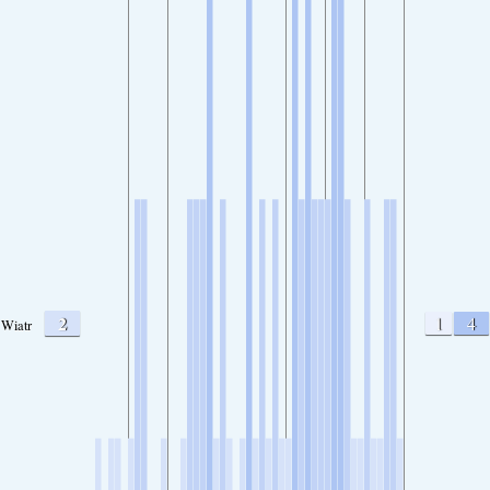
2
1
4
Wiatr