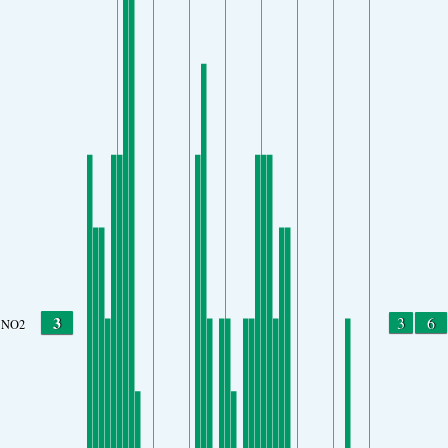
3
3
6
NO2