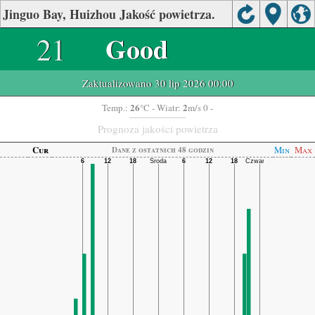
Jinguo Bay, Huizhou Jakość powietrza.
21
Good
Zaktualizowano 30 lip 2026 00:00
26
2
Temp.:
°C
- Wiatr:
m/s 0 -
Prognoza jakości powietrza
Cur
Min
Max
Dane z ostatnich 48 godzin