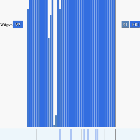
97
81
100
Wilgotność