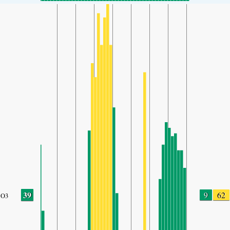
39
9
62
O3