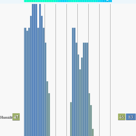
47
46
83
Humidity