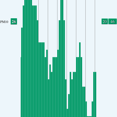
26
20
46
PM10