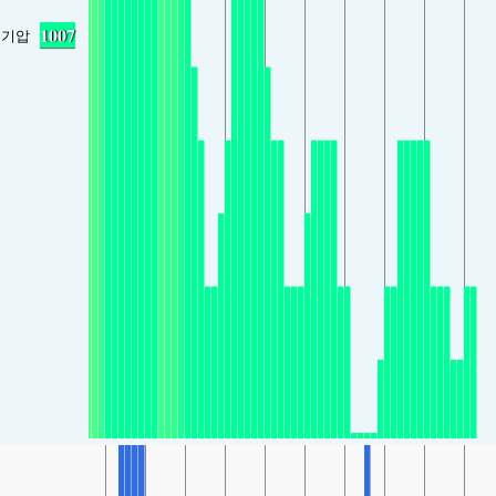
1007
기압