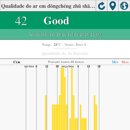
Qualidade do ar em dōngchéng zhǔ shān, Dongguan
42
Good
Atualizado em 28 de Jul de 2026 22:00
28
5
Temp.:
°C
- Vento:
m/s 0 -
Qualidade do Ar Previsão
Cur
Min
Max
Passado dados 48 horas