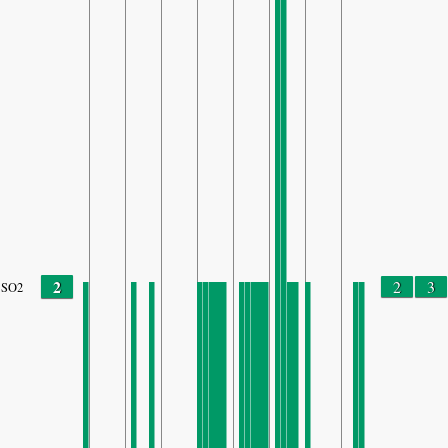
2
2
3
SO2