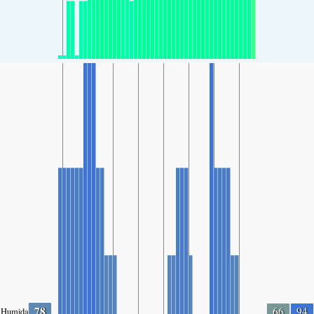
78
66
94
Humidade