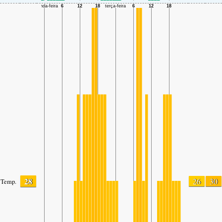
28
26
30
Temp.