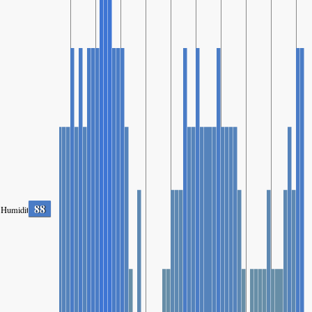
88
Humidity