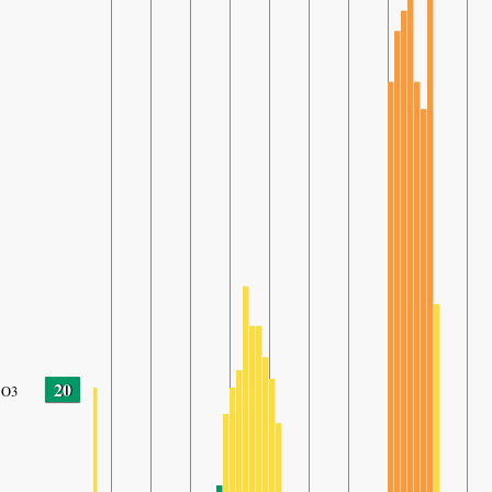
20
O3