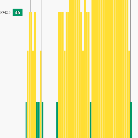
46
PM2.5