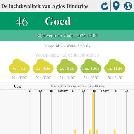
De luchtkwaliteit van Agios Dimitrios
46
Goed
Bijgewerkt op 7 aug. 2026 13:00
34
3
Temp:
°C
- Wind:
m/s 0 -
Voorspelling van de luchtkwaliteit
vr. 7de
za. 8ste
zo. 9de
ma. 10de
di. 11de
19
~
33°C
20
~
32°C
21
~
34°C
21
~
33°C
20
~
34°C
Cur
Gegevens van de afgelopen 48 uur