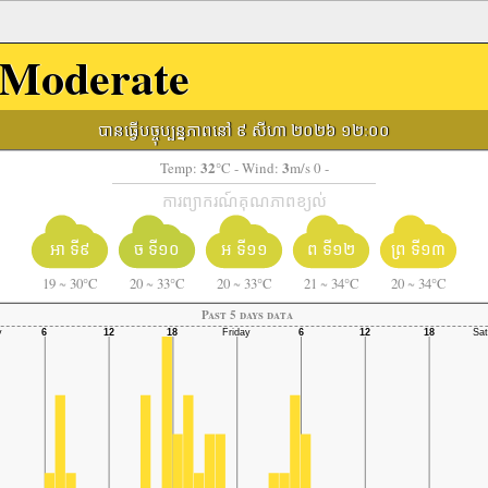
Moderate
បានធ្វើបច្ចុប្បន្នភាពនៅ ៩ សីហា ២០២៦ ១២:០០
32
3
Temp:
°C
- Wind:
m/s 0 -
ការព្យាករណ៍គុណភាពខ្យល់
អា ទី៩
ច ទី១០
អ ទី១១
ព ទី១២
ព្រ ទី១៣
19
~
30°C
20
~
33°C
20
~
33°C
21
~
34°C
20
~
34°C
Past 5 days data