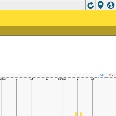
Min
Max