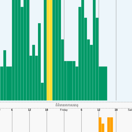
ព័ត៌មានអាកាសធាតុ