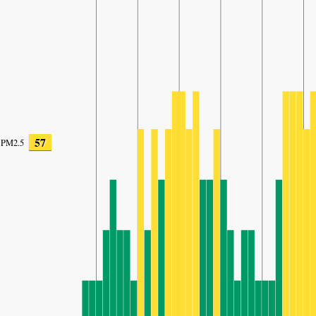
57
PM2.5