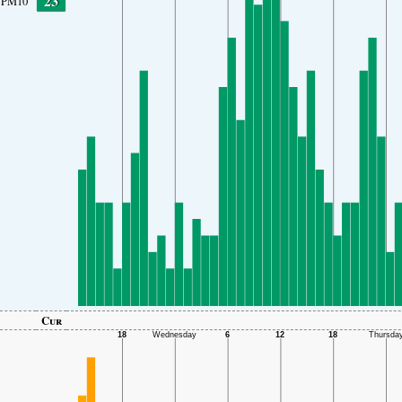
23
PM10
Cur