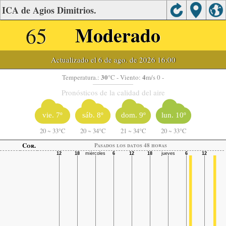
ICA de Agios Dimitrios.
65
Moderado
Actualizado el 6 de ago. de 2026 16:00
30
4
Temperatura.:
°C
- Viento:
m/s 0 -
Pronósticos de la calidad del aire
vie. 7º
sáb. 8º
dom. 9º
lun. 10º
20
~
33°C
20
~
34°C
21
~
34°C
20
~
33°C
Cor.
Pasados ​​los datos 48 horas