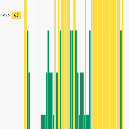
65
PM2.5