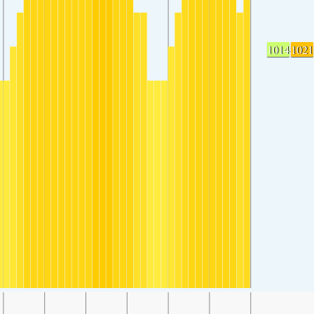
1014
1021