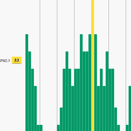
53
PM2.5