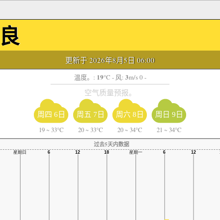
良
更新于 2026年8月5日 06:00
19
3
温度。:
°C
- 风:
m/s 0 -
空气质量预报。
周四 6日
周五 7日
周六 8日
周日 9日
19
~
33°C
20
~
33°C
20
~
34°C
21
~
34°C
过去5天内数据