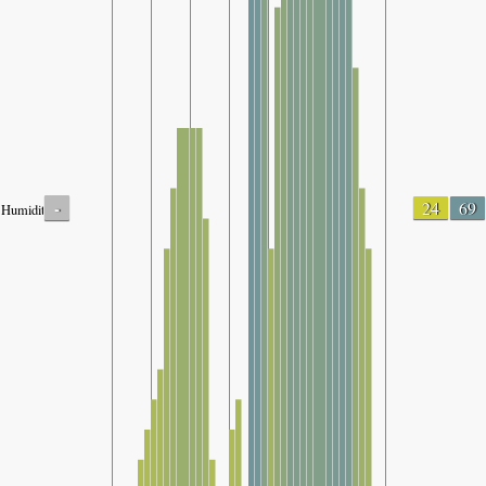
-
24
69
Humidity