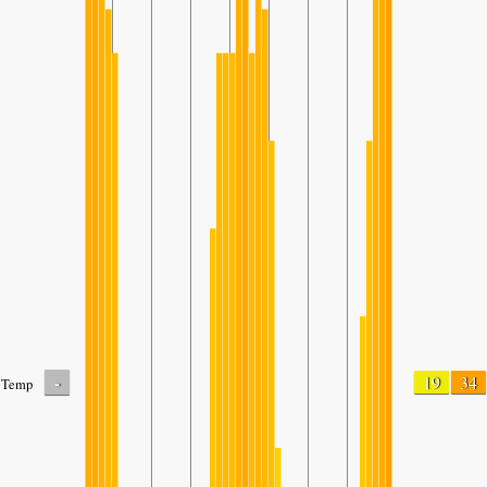
-
19
34
Temp