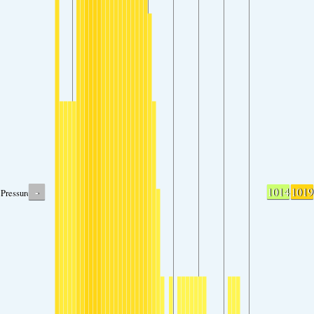
-
1014
1019
Pressure