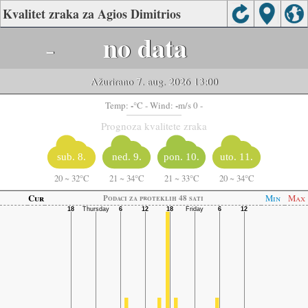
Kvalitet zraka za Agios Dimitrios
-
no data
Ažurirano 7. aug. 2026 13:00
-
-
Temp:
°C
- Wind:
m/s 0 -
Prognoza kvalitete zraka
sub. 8.
ned. 9.
pon. 10.
uto. 11.
20
~
32°C
21
~
34°C
21
~
33°C
20
~
34°C
Cur
Min
Max
Podaci za proteklih 48 sati