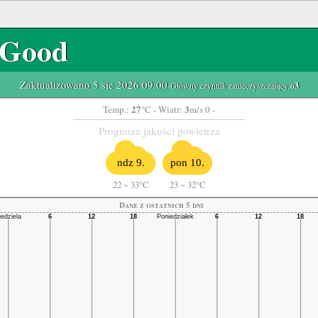
Good
Zaktualizowano 5 sie 2026 09:00
-Główny czynnik zanieczyszczający:
o3
27
3
Temp.:
°C
- Wiatr:
m/s 0 -
Prognoza jakości powietrza
ndz 9.
pon 10.
22
~
33°C
23
~
32°C
Dane z ostatnich 5 dni