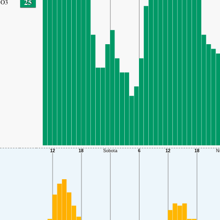
25
O3