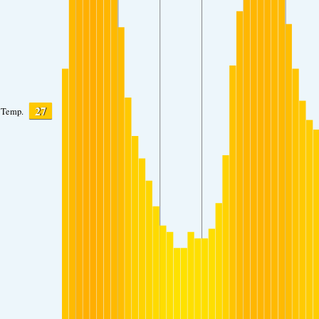
27
Temp.