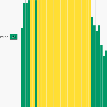
23
PM2.5