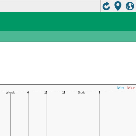
Min
Max