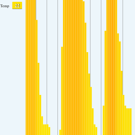
22
Temp