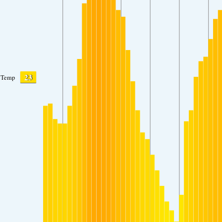
23
Temp