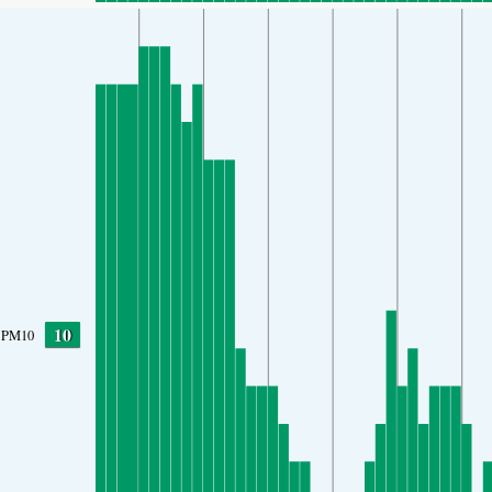
10
PM10