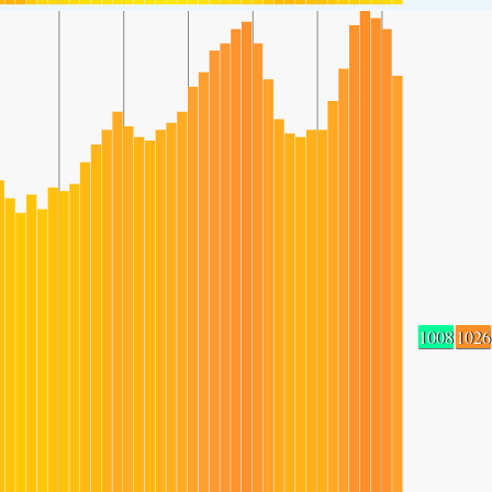
1008
1026