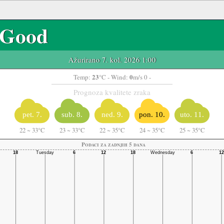
Good
Ažurirano 7. kol. 2026 1:00
23
0
Temp:
°C
- Wind:
m/s 0 -
Prognoza kvalitete zraka
pet. 7.
sub. 8.
ned. 9.
pon. 10.
uto. 11.
22
~
33°C
23
~
33°C
22
~
35°C
24
~
35°C
25
~
35°C
Podaci za zadnjih 5 dana