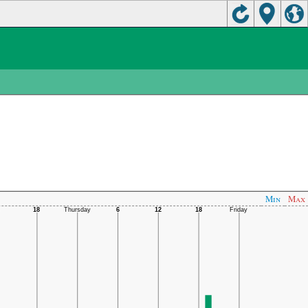
Min
Max