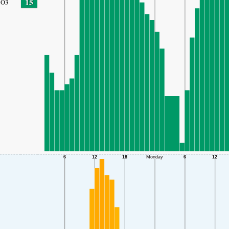
15
O3