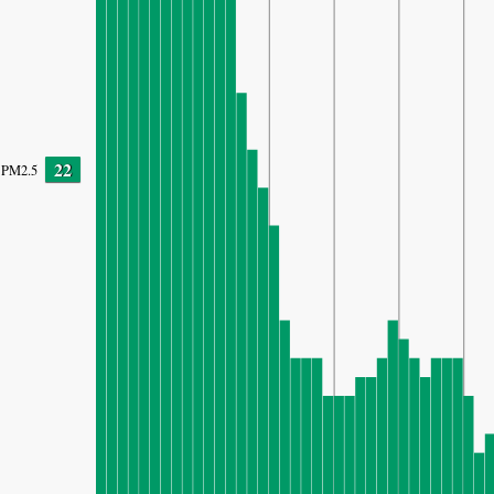
22
PM2.5